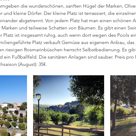
mgeben die wunderschönen, sanften Hügel der Marken, Olive
nd kleine Dörfer. Der kleine Platz ist terrassiert, die einzelnen
neinander abgetrennt. Von jedem Platz hat man einen schönen Au
 Marken und teilweise Schatten von Bäumen. Es gibt einen Sw
r Platz ist insgesamt ruhig, auch wenn dort wegen des Pools ei
amiliengeführte Platz verkauft Gemüse aus eigenem Anbau, das j
den riesigen Rosmarinbüschen herrscht Selbstbedienung. Es gibt
d ein Fußballfeld. Die sanitären Anlagen sind sauber. Preis pro 
hsaison (August): 35€. 