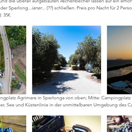
d die überall aufgebauten Aschenbecher lassen auf ein erhöh
der Sperlong...
ianer
... (??) schließen. Preis pro Nacht für 2 Pers
 35€.  
ngplatz Agrimare in Sperlonga von oben; Mitte: Campingplatz A
r, See und Küstenlinie in der unmittelbaren Umgebung des C