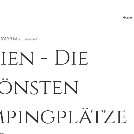
Home
 2019
3 Min. Lesezeit
ien - Die
önsten
pingplätze