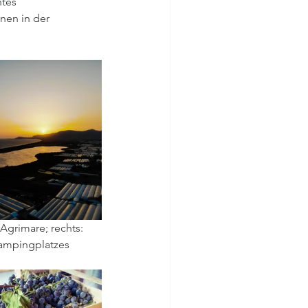
tes 
onen in der 
grimare; rechts: 
ampingplatzes