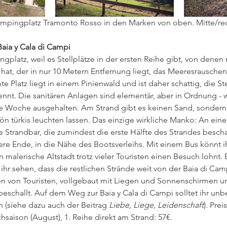
ampingplatz Tramonto Rosso in den Marken von oben. Mitte/rech
Baia y Cala di Campi
ingplatz, weil es Stellplätze in der ersten Reihe gibt, von denen
 hat, der in nur 10 Metern Entfernung liegt, das Meeresrauschen 
e Platz liegt in einem Pinienwald und ist daher schattig, die Ste
nnt. Die sanitären Anlagen sind elementär, aber in Ordnung - w
 Woche ausgehalten. Am Strand gibt es keinen Sand, sondern K
ön türkis leuchten lassen. Das einzige wirkliche Manko: An ei
e Strandbar, die zumindest die erste Hälfte des Strandes beschal
dere Ende, in die Nähe des Bootsverleihs. Mit einem Bus könnt 
n malerische Altstadt trotz vieler Touristen einen Besuch lohnt. 
hr sehen, dass die restlichen Strände weit von der Baia di Campi
n von Touristen, vollgebaut mit Liegen und Sonnenschirmen u
eschallt. Auf dem Weg zur Baia y Cala di Campi solltet ihr unb
 (siehe dazu auch der Beitrag 
Liebe, Liege, Leidenschaft
). Prei
saison (August), 1. Reihe direkt am Strand: 57€.