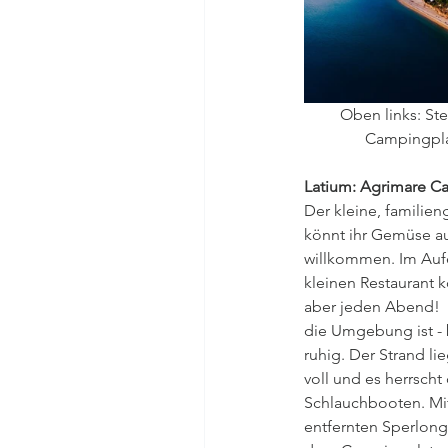
Oben links: Ste
Campingplat
Latium: Agrimare C
Der kleine, familien
könnt ihr Gemüse aus
willkommen. Im Aufen
kleinen Restaurant 
aber jeden Abend!  D
die Umgebung ist - 
ruhig. Der Strand lie
voll und es herrsch
Schlauchbooten. Mit
entfernten Sperlong