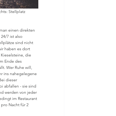
ts: Stellplatz
 man einen direkten 
24/7 ist also 
llplätze sind nicht 
ir haben es dort 
ieselsteine, die 
nem Ende des 
lt. Wer Ruhe will, 
ihr ins nahegelegene 
Bei dieser 
 abfallen - sie sind 
nd werden von jeder 
edingt im Restaurant 
s pro Nacht für 2 