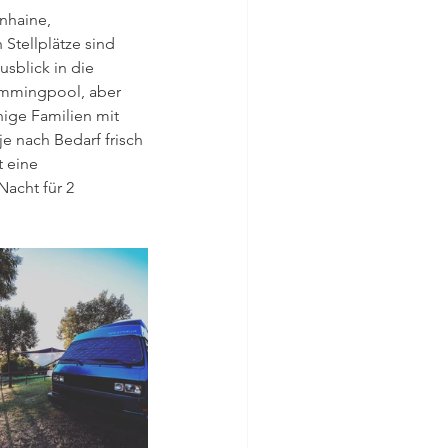
nhaine, 
 Stellplätze sind 
sblick in die 
immingpool, aber 
nige Familien mit 
e nach Bedarf frisch 
 eine 
Nacht für 2 