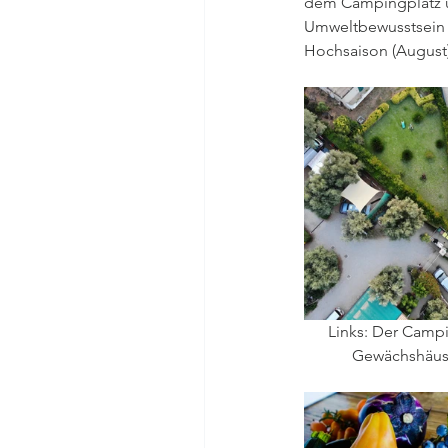
dem Campingplatz un
Umweltbewusstsein 
Hochsaison (August):
Links: Der Campi
Gewächshäuse