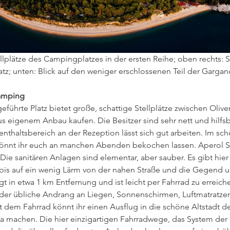
llplätze des Campingplatzes in der ersten Reihe; oben rechts: S
z; unten: Blick auf den weniger erschlossenen Teil der Gargano
amping
geführte Platz bietet große, schattige Stellplätze zwischen Oli
 eigenem Anbau kaufen. Die Besitzer sind sehr nett und hilfsbe
thaltsbereich an der Rezeption lässt sich gut arbeiten. Im sch
könnt ihr euch an manchen Abenden bekochen lassen. Aperol Spr
ie sanitären Anlagen sind elementar, aber sauber. Es gibt hier
bis auf ein wenig Lärm von der nahen Straße und die Gegend u
gt in etwa 1 km Entfernung und ist leicht per Fahrrad zu erreichen
t der übliche Andrang an Liegen, Sonnenschirmen, Luftmatratze
 dem Fahrrad könnt ihr einen Ausflug in die schöne Altstadt de
a machen. Die hier einzigartigen Fahrradwege, das System der 