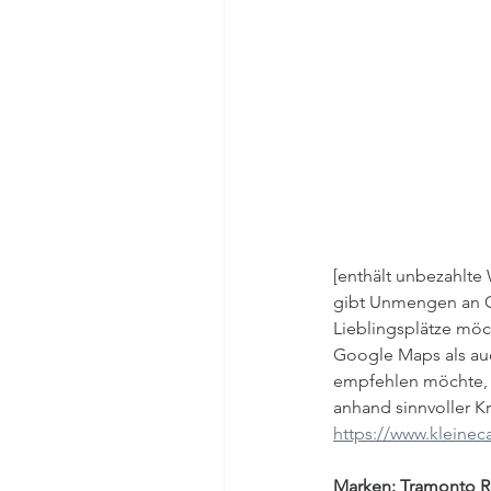
[enthält unbezahlte 
gibt Unmengen an Ca
Lieblingsplätze möch
Google Maps als auc
empfehlen möchte, i
anhand sinnvoller Krit
https://www.kleine
Marken: Tramonto 