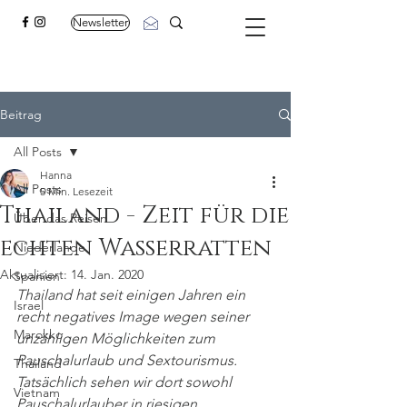
Newsletter
Beitrag
All Posts
Hanna
All Posts
5 Min. Lesezeit
Thailand - Zeit für die
Über das Reisen
echten Wasserratten
Niederlande
Aktualisiert:
14. Jan. 2020
Spanien
Thailand hat seit einigen Jahren ein 
Israel
recht negatives Image wegen seiner 
Marokko
unzähligen Möglichkeiten zum 
Pauschalurlaub und Sextourismus. 
Thailand
Tatsächlich sehen wir dort sowohl 
Vietnam
Pauschalurlauber in riesigen 