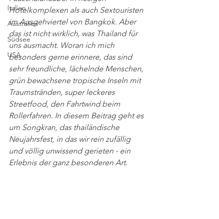
Italien
Hotelkomplexen als auch Sextouristen 
im Ausgehviertel von Bangkok. Aber 
Australien
das ist nicht wirklich, was Thailand für 
Südsee
uns ausmacht. Woran ich mich 
USA
besonders gerne erinnere, das sind 
sehr freundliche, lächelnde Menschen, 
grün bewachsene tropische Inseln mit 
Traumstränden, super leckeres 
Streetfood, den Fahrtwind beim 
Rollerfahren. In diesem Beitrag geht es 
um Songkran, das thailändische 
Neujahrsfest, in das wir rein zufällig 
und völlig unwissend gerieten - ein 
Erlebnis der ganz besonderen Art. 