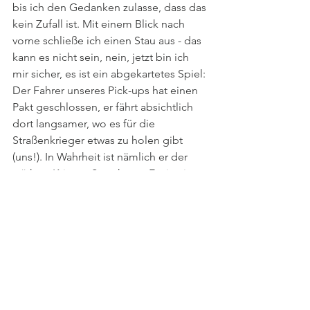
bis ich den Gedanken zulasse, dass das 
kein Zufall ist. Mit einem Blick nach 
vorne schließe ich einen Stau aus - das 
kann es nicht sein, nein, jetzt bin ich 
mir sicher, es ist ein abgekartetes Spiel: 
Der Fahrer unseres Pick-ups hat einen 
Pakt geschlossen, er fährt absichtlich 
dort langsamer, wo es für die 
Straßenkrieger etwas zu holen gibt 
(uns!). In Wahrheit ist nämlich er der 
stärkste Krieger Songkrans: Er sitzt in 
seiner trockenen Fahrerkabine, 
manövriert eine Ladung voller 
nichtsahnender Touristen durch die 
wichtigsten Schlachten, wirft uns 
gewissermaßen den Löwen zum Fraß 
vor und zwar nicht in der einsamen 
Savanne Afrikas, nein, im vollbesetzten 
Circus Maximus zu Zeiten von Julius 