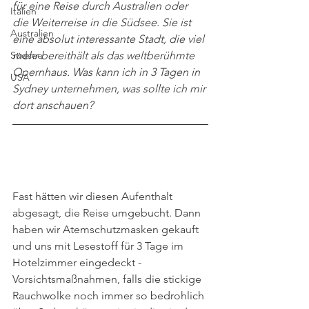
für eine Reise durch Australien oder 
Italien
die Weiterreise in die Südsee. Sie ist 
Australien
eine absolut interessante Stadt, die viel 
Südsee
mehr bereithält als das weltberühmte 
Opernhaus. Was kann ich in 3 Tagen in 
USA
Sydney unternehmen, was sollte ich mir 
dort anschauen?
Fast hätten wir diesen Aufenthalt 
abgesagt, die Reise umgebucht. Dann 
haben wir Atemschutzmasken gekauft 
und uns mit Lesestoff für 3 Tage im 
Hotelzimmer eingedeckt - 
Vorsichtsmaßnahmen, falls die stickige 
Rauchwolke noch immer so bedrohlich 