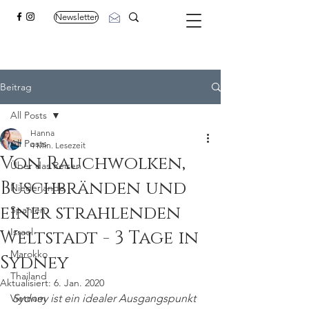
Newsletter
Beitrag
All Posts
Hanna
All Posts
4 Min. Lesezeit
Von Rauchwolken,
Über das Reisen
Buschbränden und
Niederlande
einer strahlenden
Spanien
Israel
Weltstadt - 3 Tage in
Marokko
Sydney
Thailand
Aktualisiert:
6. Jan. 2020
Vietnam
Sydney ist ein idealer Ausgangspunkt 