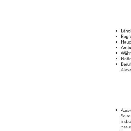
Länd
Regi
Haup
Amts
Währ
Natio
Berü
Alex
Ausw
Seit
insb
gesun