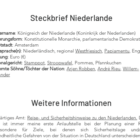
Steckbrief Niederlande
ername
: Königreich der Niederlande (Koninkrijk der Nederlanden)
erungsform
: Konstitutionelle Monarchie, parlamentarische Demokrat
tstadt
: Amsterdam
sprache(n)
: Niederländisch, regional
Westfriesisch
,
Papiamentu
, Eng
ung
: Euro (€)
nalgericht
:
Stamppot
,
Stroopwafel
, Pommes, Pfannkuchen
hmte Söhne/Töchter der Nation
:
Arjen Robben
,
André Rieu
,
Willem-
ander
Weitere Informationen
ärtiges Amt:
Reise- und Sicherheitshinweise zu den Niederlanden.
D
e ist immer meine erste Anlaufstelle bei der Planung einer R
esondere für Ziele, bei denen sich Sicherheitslage und
dheitliche Gefahren von der Situation in Deutschland unterscheid