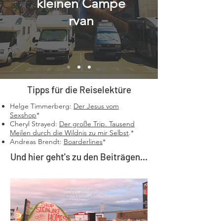
kleinen
Campe
rvan
Tipps für die Reiselektüre
Helge Timmerberg:
Der Jesus vom
Sexshop
*
Cheryl Strayed:
Der große Trip. Tausend
Meilen durch die Wildnis zu mir Selbst
.*
Andreas Brendt:
Boarderlines
*
Und hier geht's zu den Beiträgen...