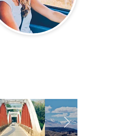
Komm doch
einfach mit auf
Reisen -
bei
Instagram
!