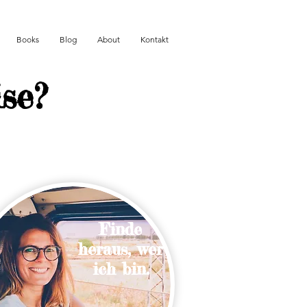
Books
Blog
About
Kontakt
ise?
Finde
heraus, wer
ich bin.