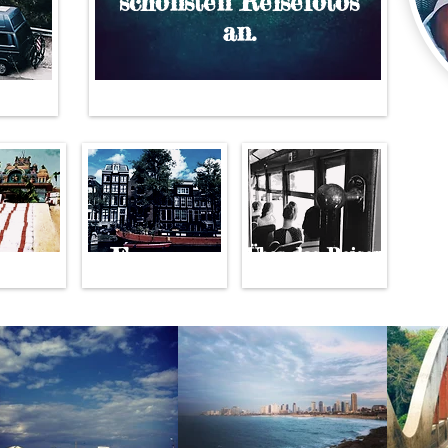
schönsten Reisefotos
an.
en
Europa
Über das Reisen