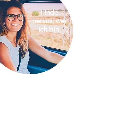
Finde
heraus, wer
ich bin.
Komm doch einfach
mit auf Reisen - im
monatlichen
Newsletter
, bei
Instagram
oder auf
Facebook
!