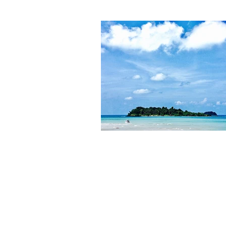
Afrika
Asi