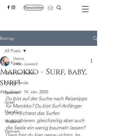
Newsletter
Beitrag
All Posts
Hanna
All Posts
2 Min. Lesezeit
Marokko - Surf, baby,
Über das Reisen
surf!
Niederlande
Aktualisiert:
14. Jan. 2020
Spanien
Du bist auf der Suche nach Reisetipps 
Israel
für Marokko? Du bist Surf-Anfänger 
Marokko
und möchtest das Surfen 
ausprobieren, gleichzeitig aber auch 
Thailand
die Seele ein wenig baumeln lassen? 
Vietnam
Dann bist du hier genau richtig. Im 