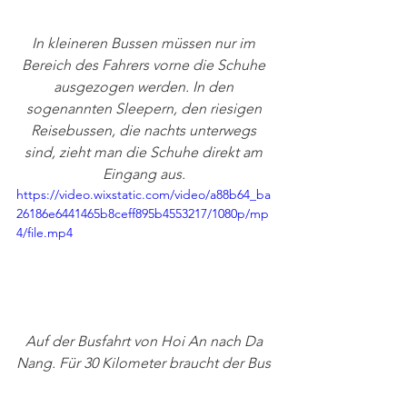
In kleineren Bussen müssen nur im 
Bereich des Fahrers vorne die Schuhe 
ausgezogen werden. In den 
sogenannten Sleepern, den riesigen 
Reisebussen, die nachts unterwegs 
sind, zieht man die Schuhe direkt am 
Eingang aus. 
https://video.wixstatic.com/video/a88b64_ba
26186e6441465b8ceff895b4553217/1080p/mp
4/file.mp4
Auf der Busfahrt von Hoi An nach Da 
Nang. Für 30 Kilometer braucht der Bus 
etwas über eine Stunde. Die Gardinen 
sind übrigens fast alle geschlossen, 