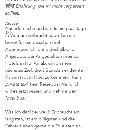
Italien
eine Erfahrung, die ihr nicht verpassen 
solltet. 
Australien
Südsee
Nachdem ich nun bereits ein paar Tage 
USA
in Vietnam verbracht habe, bin ich 
bereit für ein bisschen mehr 
Abenteuer. Ich lehne deshalb alle 
Angebote der Angestellten meines 
Hotels in Hoi An ab, um an mein 
nächstes Ziel, die 3 Stunden entfernte 
Kaiserstadt in Hue
, zu kommen: Kein 
private taxi
, kein Reisebus! Nein, ich 
will es jetzt wissen und nehme den 
local bus
. 
Was ich darüber weiß: Er braucht am 
längsten, ist am billigsten und die 
Fahrer ziehen gerne die Touristen ab, 