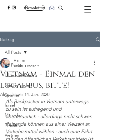
Newsletter
Beitrag
All Posts
Hanna
All Posts
4 Min. Lesezeit
Vietnam - Einmal den
Über das Reisen
local bus, bitte!
Niederlande
Aktualisiert:
14. Jan. 2020
Spanien
Als Backpacker in Vietnam unterwegs 
Israel
zu sein ist aufregend und 
Marokko
abenteuerlich - allerdings nicht schwer. 
Reisende können aus einer Vielzahl an 
Thailand
Verkehrsmittel wählen - auch eine Fahrt 
Vietnam
mit den öffentlichen Verkehrsmitteln ist 