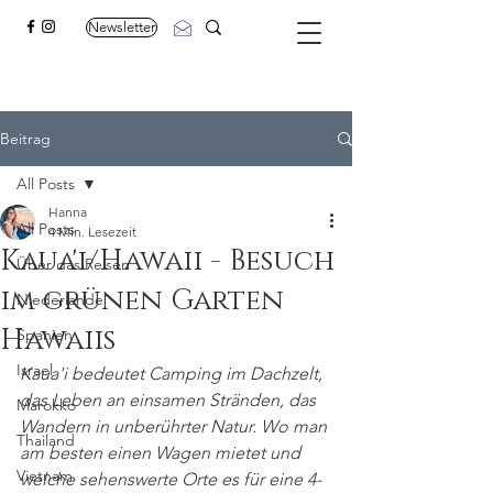
Newsletter
Beitrag
All Posts
Hanna
All Posts
4 Min. Lesezeit
Kaua'i/Hawaii - Besuch
Über das Reisen
im grünen Garten
Niederlande
Hawaiis
Spanien
Israel
Kaua'i bedeutet Camping im Dachzelt, 
das Leben an einsamen Stränden, das 
Marokko
Wandern in unberührter Natur. Wo man 
Thailand
am besten einen Wagen mietet und 
Vietnam
welche sehenswerte Orte es für eine 4-