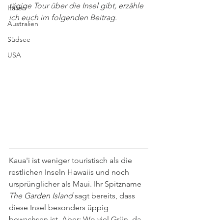
tägige Tour über die Insel gibt, erzähle 
Italien
ich euch im folgenden Beitrag.
Australien
Südsee
USA
Kaua'i ist weniger touristisch als die 
restlichen Inseln Hawaiis und noch 
ursprünglicher als Maui. Ihr Spitzname 
The Garden Island 
sagt bereits, dass 
diese Insel besonders üppig 
bewachsen ist. Aber: Wo viel Grün, da 